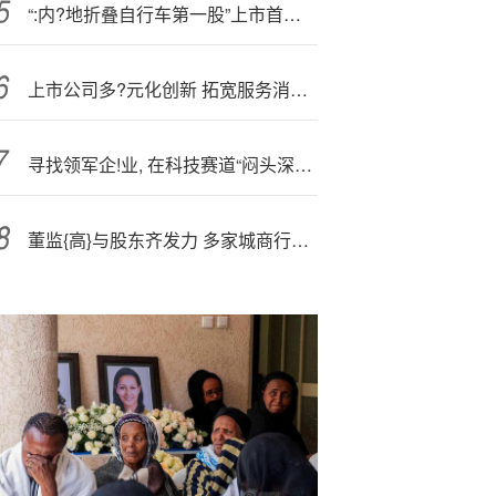
“:内?地折叠自行车第一股”上市首日高开36.36%，暗盘交易一度涨超200%
上市公司多?元化创新 拓宽服务消费市场
寻找领军企!业, 在科技赛道“闷头深耕”——访泰信基金董季周
董监{高}与股东齐发力 多家城商行迎增持