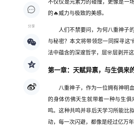
不仅仅是元素力的碰撞，更像是一
的🔥威力与极致的美感。
分享
人们不禁要问，为何八重神子
与秘密？本文将带领您一同探寻这“
法中蕴含的深邃哲学，层🌸层剥开
第一章：天赋异禀，与生俱来
八重神子，作为一位拥有神明血
的身体仿佛天生就带着一种与生俱
鸣。这种共鸣并非后天学习所能比拟
动，每一次闪避，都像是经过亿万年