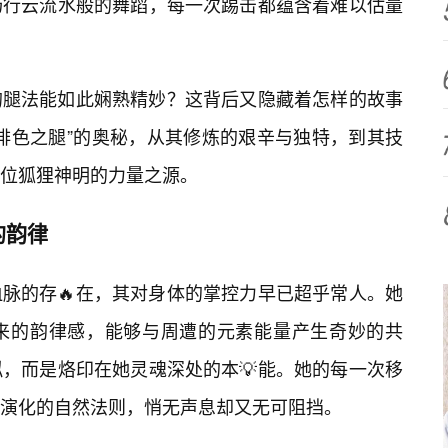
场行云流水般的舞蹈，每一次踢击都蕴含着难以估量
的腿法能如此娴熟精妙？这背后又隐藏着怎样的故事
绯色之腿”的奥秘，从其修炼的艰辛与独特，到其技
这位狐狸神明的力量之源。
的韵律
脉的存🔥在，其对身体的掌控力早已超乎常人。她
来的韵律感，能够与周遭的元素能量产生奇妙的共
，而是烙印在她灵魂深处的本💡能。她的每一次移
演化的自然法则，悄无声息却又无可阻挡。