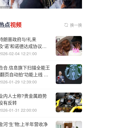
热点
视频
换一换
特朗普政府与!礼来
及‘诺’和诺德达成协议，
降低畅销减肥药价格
2026-02-04 12:21:00
合合.信息旗下扫描全能王
“翻页自动拍”功能上线 实
现百页书籍“翻扫同步”
2026-01-29 12:39:00
业内人士称?贵金属趋势
没有反转
2026-01-31 22:00:00
金河‘生’物;上半年营收净