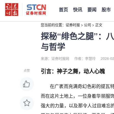
首页
快讯
要闻
股市
您当前的位置：
证券时报
>
公司
>
正文
探秘“绯色之腿”：
与哲学
来源：证券时报网
作者：李慧玲
2026-02
引言：神子之舞，动人心魄
点赞
在广袤而充满奇幻色彩的提瓦特
而在这片土地上，一位身着华丽服
强大的力量，以及那令人过目难忘的“