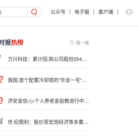
公众号
电子报
客户端
时报
热榜
换一换
万兴科技：累计回.购公司股份254000股
我国,首个配置冷却塔的“华龙一号”核电机组建设工作全面启动
济安金信<|>个人养老金投教进行中：专业评价助力个人养老金推广与基金高质量发展
世.纪鼎利：股价受宏观经济等多重外部因素影响