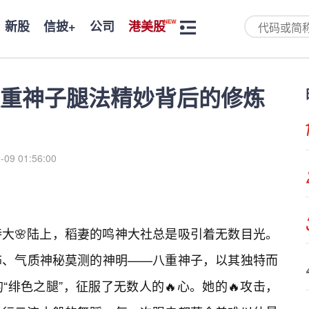
新股
信披+
公司
港美股
八重神子腿法精妙背后的修炼
-09 01:56:00
大🌸陆上，稻妻的鸣神大社总是吸引着无数目光。
饰、气质神秘莫测的神明——八重神子，以其独特而
绯色之腿”，征服了无数人的🔥心。她的🔥攻击，