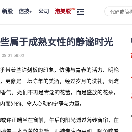
新股
信披+
公司
港美股
些属于成熟女性的静谧时光
-09 01:56:02
似乎带着些许刻板的印象，仿佛与青春的活力、明艳
字，更像是一坛陈年的美酒，经过岁月的洗礼，沉淀
的香气。她们不再是青涩的花蕾，而是盛放的花朵，
内而外的、令人心动的宁静与力量。
她或许正端坐在窗前，午后的阳光透过薄纱窗帘，在
中捧着一本泛黄的书籍，眼神专注而平和，嘴角噙着