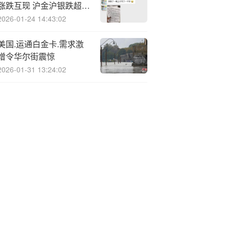
涨跌互现 沪金沪银跌超
2%
2026-01-24 14:43:02
美国.运通白金卡.需求激
增令华尔街震惊
2026-01-31 13:24:02