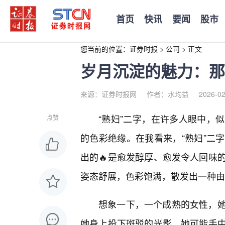
首页
快讯
要闻
股市
您当前的位置：
证券时报
>
公司
>
正文
岁月沉淀的魅力：那
来源：证券时报网
作者：水均益
2026-02
“熟妇”二字，在许多人眼中，
点赞
的色彩绝缘。在我看来，“熟妇”二
出的🔥是愈发醇厚、愈发令人回味
姿态舒展，色彩饱满，散发出一种由
想象一下，一个成熟的女性，
她身上投下斑驳的光影。她可能手