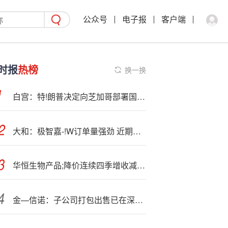
公众号
电子报
客户端
时报
热榜
换一换
白宫：特!朗普决定向芝加哥部署国民警卫队
大和：极智嘉-!W订单量强劲 近期股价回调提供入市时机
华恒生物产品;降价连续四季增收减利 A股募13.25亿股价跌83%拟赴港上市
金—信诺：子公司打包出售已在深圳联合产权交易所进行挂牌