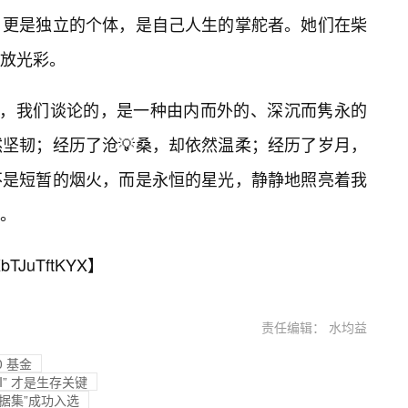
，更是独立的个体，是自己人生的掌舵者。她们在柴
放光彩。
时，我们谈论的，是一种由内而外的、深沉而隽永的
坚韧；经历了沧💡桑，却依然温柔；经历了岁月，
不是短暂的烟火，而是永恒的星光，静静地照亮着我
。
bTJuTftKYX
】
责任编辑： 水均益
0 基金
I” 才是生存关键
据集”成功入选