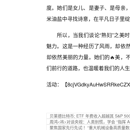
度。她们是女儿、是妻子、是母亲
米油盐中寻找诗意，在平凡日子里绽
所以，当我们谈论“熟妇”之美
魅力。这是一种经历了风雨，却依然
却依然美丽的力量。她们的🔥美，
们前行的道路，也温暖着我们的人生
活动：【
8cjVGdkyAuHwSRRkeCZX
贝莱德比特币; ETF 年费收入超越其 S&P 50
周鸿<祎>对谈央视：人类别慌，学会 “指挥 A
聚焦国家先行先试:！“重大机械设备高质量数