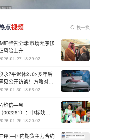
热点
视频
换一换
IM!F警告全球:市场无序修
正风险上升
2026-01-27 18:39:02
段永?平退休2<0>多年后
罕见公开访谈！方略对聊
个人经历、企业经营、投
2026-01-30 13:56:02
资理念、公司理解等...2
万字收藏！
拓维信—息
（002261）：中标陕西
中烟工业有限责任公司采
2026-01-25 18:20:02
购项目，中标金额为
492.90万元
午评|—国内期货主力合约