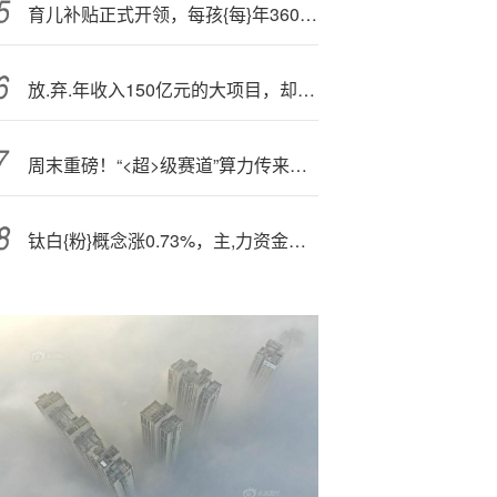
育儿补贴正式开领，每孩{每}年3600元
放.弃.年收入150亿元的大项目，却豪掷138亿理财炒股！公司总市值才124亿，投资者质问：为何不回购？
周末重磅！“<超>级赛道”算力传来大消息;！
钛白{粉}概念涨0.73%，主,力资金净流入这些股